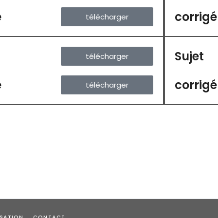
é
corrigé
télécharger
Sujet
télécharger
é
corrigé
télécharger
ISATION
CONTACT